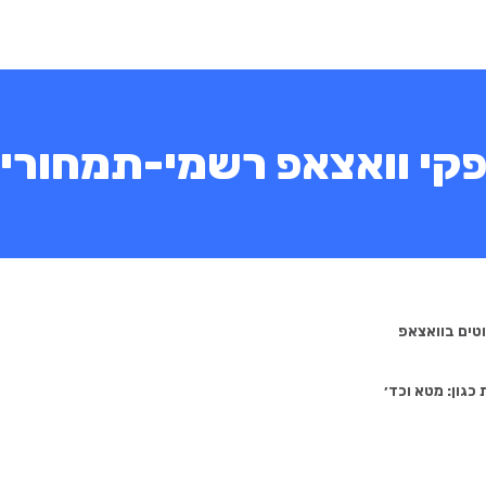
קי וואצאפ רשמי-תמחורי
גון: מטא וכד׳