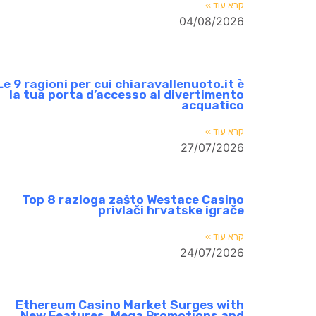
קרא עוד »
04/08/2026
Le 9 ragioni per cui chiaravallenuoto.it è
la tua porta d’accesso al divertimento
acquatico
קרא עוד »
27/07/2026
Top 8 razloga zašto Westace Casino
privlači hrvatske igrače
קרא עוד »
24/07/2026
Ethereum Casino Market Surges with
New Features, Mega Promotions and