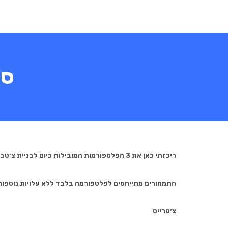
ספ
ריכזתי כאן את 3 הפלטפורמות המובילות כיום לבניית צ׳טבוטים בוואצאפ
התמחורים מתייחסים לפלטפורמה בלבד ללא עלויות נוספות כ
צ׳טרייס