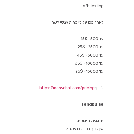
a/b testing
לאחר מכן על פי כמות אנשי קשר
עד 500- 15$
עד 2500- 25$
עד 5000- 45$
עד 10000- 65$
עד 15000- 95$
לינק:
https://manychat.com/pricing
sendpulse
תוכנית חינמית:
אין צורך בכרטיס אשראי