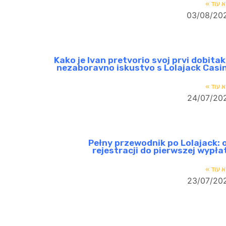
 עוד »
03/08/20
Kako je Ivan pretvorio svoj prvi dobitak
nezaboravno iskustvo s Lolajack Casi
 עוד »
24/07/20
Pełny przewodnik po Lolajack: 
rejestracji do pierwszej wypła
 עוד »
23/07/20