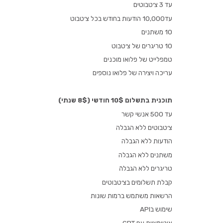
עד 3 צ׳טבוטים
עד10,000 הודעות בחודש בכל צ׳טבוט
10 משתנים
10 טריגרים של צ׳טבוט
טמפלייט של פלואו מוכנים
עריכה ויצירה של פלואו נוספים
תוכנית בתשלום 10$ חודשי (8$ שנתי)
עד 500 אנשי קשר
צ׳טבוטים ללא הגבלה
הודעות ללא הגבלה
משתנים ללא הגבלה
טריגרים ללא הגבלהֿ
קבלת תשלומים בצ׳טבוטים
הרשאות משתמש ברמות שונות
שימוש בAPI
אוטומציות עם GPT