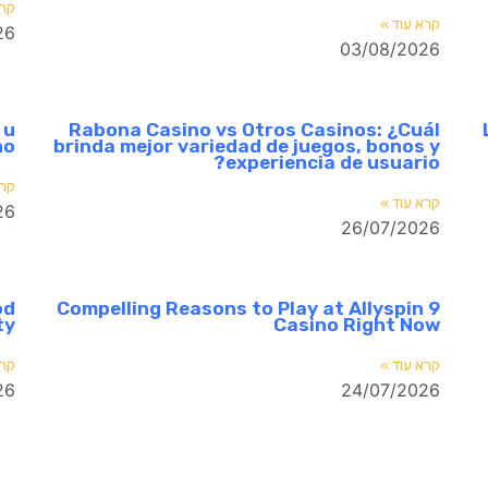
קרא
קרא עוד »
26
03/08/2026
 u
Rabona Casino vs Otros Casinos: ¿Cuál
no
brinda mejor variedad de juegos, bonos y
experiencia de usuario?
קרא
קרא עוד »
26
26/07/2026
od
9 Compelling Reasons to Play at Allyspin
ty
Casino Right Now
קרא עוד »
קרא
26
24/07/2026